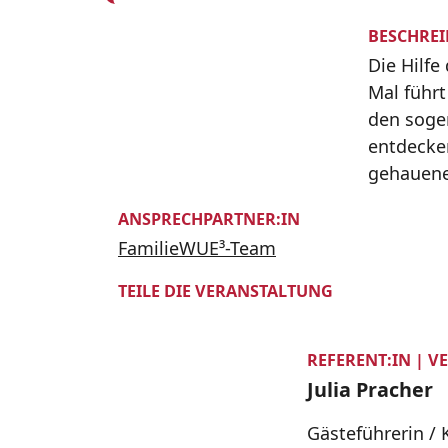
BESCHRE
Die Hilfe
Mal führ
den soge
entdecke
gehauen
ANSPRECHPARTNER:IN
FamilieWUE³-Team
TEILE DIE VERANSTALTUNG
REFERENT:IN | V
Julia Pracher
Gästeführerin / 