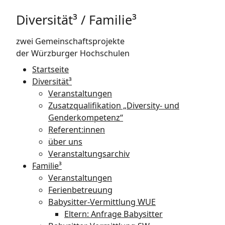
Diversität³ / Familie³
zwei Gemeinschaftsprojekte
der Würzburger Hochschulen
Startseite
Diversität³
Veranstaltungen
Zusatzqualifikation „Diversity- und
Gender­kompetenz“
Referent:innen
über uns
Veranstaltungsarchiv
Familie³
Veranstaltungen
Ferienbetreuung
Babysitter-Vermittlung WUE
Eltern: Anfrage Babysitter